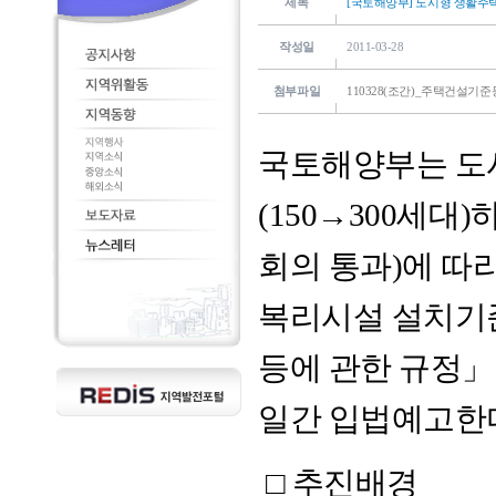
제목
[국토해양부] 도시형 생활주
작성일
2011-03-28
첨부파일
110328(조간)_주택건설기
국토해양부는 도
(150→300세대)
회의 통과)에 따라
복리시설 설치기
등에 관한 규정」 
일간 입법예고한
□ 추진배경