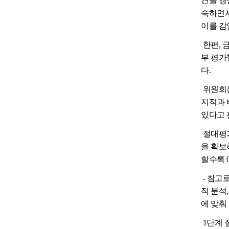
견을 경
숙하면서
이를 감
한편, 
부 평가
다.
위원회는
지적과 
있다고 
절대평가에
을 확보
할수록 
- 참고
적 분석
에 맞춰
1단계 