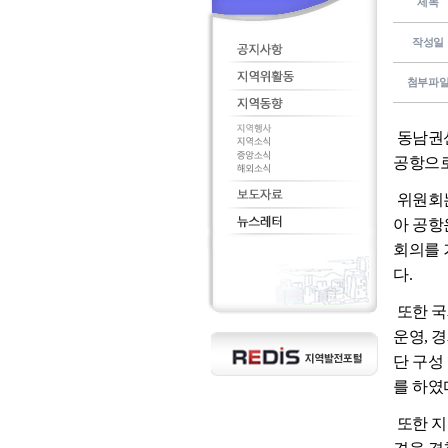
제목
작성일
첨부파
동남권신
공항으로
위원회는
아 공항
회의를 
다.
또한 국
운영, 
단 구성
를 하였
또한 지