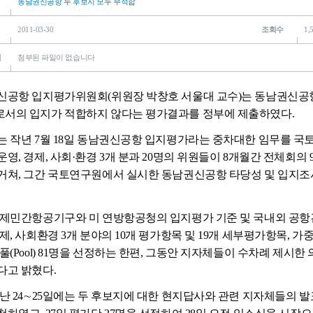
동남권신공항 두 후보지 모두 부적합
2011-03-30
조회수
1,
일
첨부된 파일이 없습니다
공항 입지평가위원회(위원장 박창호 서울대 교수)는 동남권신공항 
서의 입지가 적합하지 않다는 평가결과를 정부에 제출하였다.
 작년 7월 18일 동남권신공항 입지평가라는 중차대한 임무를 국
운영, 경제, 사회·환경 3개 분과 20명의 위원들이 8개월간 전체회의 9
거쳐, 그간 국토연구원에서 실시한 동남권신공항 타당성 및 입지
제민간항공기구와 미 연방항공청의 입지평가 기준 및 국내외 공항
경제, 사회환경 3개 분야의 10개 평가항목 및 19개 세부평가항목, 가
 풀(Pool) 81명을 선정하는 한편, 그동안 지자체들이 수차례 제시
다고 밝혔다.
난 24∼25일에는 두 후보지에 대한 현지답사와 관련 지자체들의 발