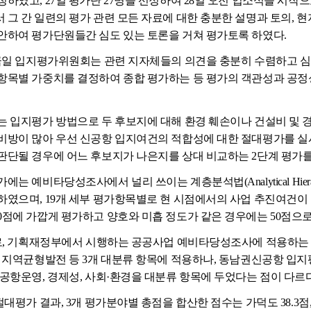
청하였고, 27일 평가단 27명을 선정하여 28일 오전 입소식을 시작
 그 간 일련의 평가 관련 모든 자료에 대한 충분한 설명과 토의, 
안하여 평가단원들간 심도 있는 토론을 거쳐 평가토록 하였다.
금일 입지평가위원회는 관련 지자체들의 의견을 충분히 수렴하고 심도
항목별 가중치를 결정하여 종합 평가하는 등 평가의 객관성과 공정
 입지평가 방법으로 두 후보지에 대해 환경 훼손이나 건설비 및 
비방이 많아 우선 신공항 입지여건의 적합성에 대한 절대평가를 실
판단될 경우에 어느 후보지가 나은지를 상대 비교하는 2단계 평가
는 예비타당성조사에서 널리 쓰이는 계층분석법(Analytical Hierarc
하였으며, 19개 세부 평가항목별로 현 시점에서의 사업 추진여건이 
0점에 가깝게 평가하고 양호와 미흡 정도가 같은 경우에는 50점으
로, 기획재정부에서 시행하는 공공사업 예비타당성조사에 적용하는 
, 지역균형발전 등 3개 대분류 항목에 적용하나, 동남권신공항 입
 공항운영, 경제성, 사회·환경을 대분류 항목에 두었다는 점이 다르다
절대평가 결과, 3개 평가분야별 총점을 합산한 점수는 가덕도 38.3점, 