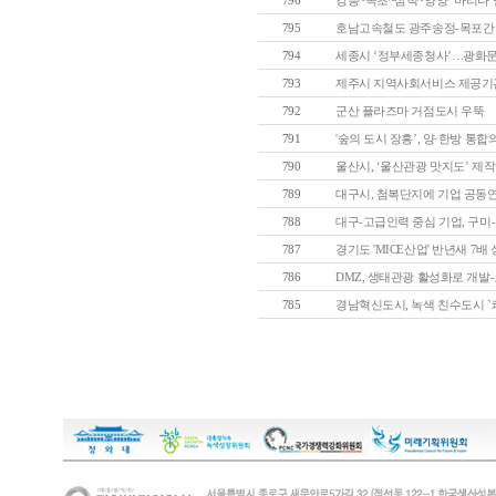
796
강릉~속초~삼척~양양 `마리나 벨트
795
호남고속철도 광주송정-목포간 기
794
세종시 ‘정부세종청사’…광화문 ‘
793
제주시 지역사회서비스 제공기관 
792
군산 플라즈마 거점도시 우뚝
791
'숲의 도시 장흥’, 양·한방 통합의
790
울산시, ‘울산관광 맛지도’ 제작 
789
대구시, 첨복단지에 기업 공동연구
788
대구-고급인력 중심 기업, 구미-납
787
경기도 'MICE산업' 반년새 7배
786
DMZ, 생태관광 활성화로 개발-보
785
경남혁신도시, 녹색 친수도시 `쾌