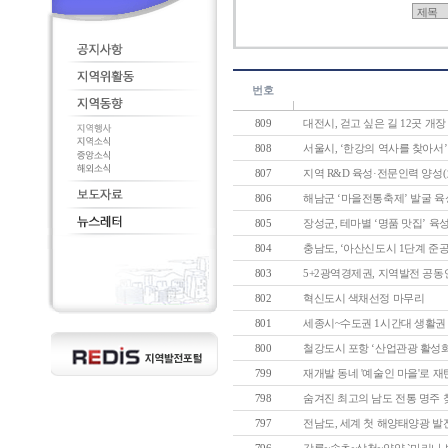
번호
809
대전시, 걷고 싶은 길 12곳 개장
808
서울시, ‘한강의 역사를 찾아서’ 
807
지역 R&D 육성·전문인력 양성(
806
해남군 ‘마을전통축제’ 발굴 육
805
장성군, 테마별 ‘명품 맛집’ 육
804
충남도, ‘아산신도시 1단계 준공식’
803
5+2광역경제권, 지역발전 공동연
802
혁신도시 색채선정 마무리
801
세종시~수도권 1시간대 생활권 실
800
철강도시 포항 ‘산업관광 활성화’ 
799
재개발 동네 '예술인 마을'로 재탄생
798
숨겨진 최고의 남도 전통 명주 찾는
797
전남도, 세계 첫 해양태양광 발전단