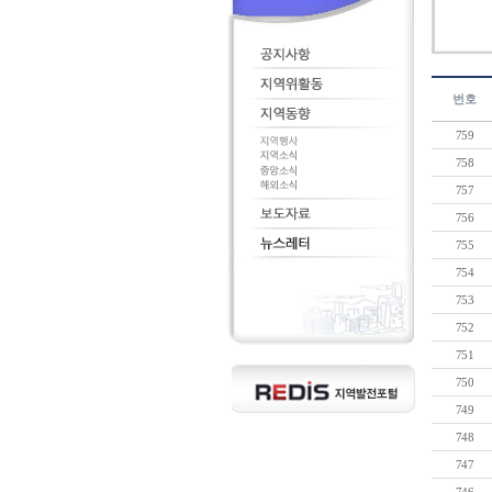
번호
759
758
757
756
755
754
753
752
751
750
749
748
747