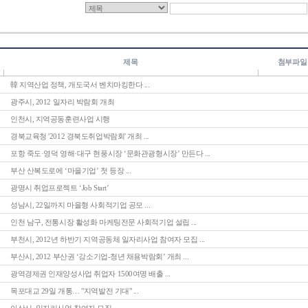
제목
첨부파일
韓 지역산업 정책, 개도국서 벤치마킹한다 ...
광주시, 2012 일자리 박람회 개최
인천시, 지역공동훈련사업 시행
경북교육청 '2012 경북도취업박람회' 개최 ...
포항 죽도·영덕 영해·대구 현풍시장 ‘문화관광형시장’ 만든다 ...
부산 산복도로에 ‘마을기업’ 첫 등장 ...
광명시 취업프로젝트 ‘Job Start’
성남시, 22일까지 마을형 사회적기업 공모 ...
인천 남구, 전통시장 활성화 마케팅전문 사회적기업 설립 ...
부천시, 2012년 하반기 지역공동체 일자리사업 참여자 모집 ...
부산시, 2012 부산권 ‘강소기업-청년 채용박람회’ 개최 ...
광역경제권 인재양성사업 취업자 1500여명 배출 ...
목포대교 29일 개통… "지역발전 기대" ...