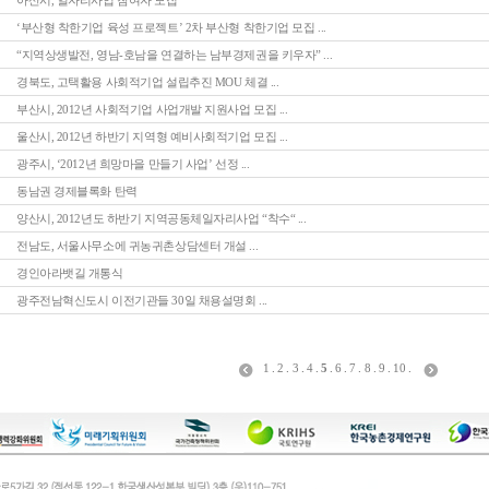
아산시, 일자리사업 참여자 모집
‘부산형 착한기업 육성 프로젝트’ 2차 부산형 착한기업 모집 ...
“지역상생발전, 영남-호남을 연결하는 남부경제권을 키우자” ...
경북도, 고택활용 사회적기업 설립추진 MOU 체결 ...
부산시, 2012년 사회적기업 사업개발 지원사업 모집 ...
울산시, 2012년 하반기 지역형 예비사회적기업 모집 ...
광주시, ‘2012년 희망마을 만들기 사업’ 선정 ...
동남권 경제블록화 탄력
양산시, 2012년도 하반기 지역공동체일자리사업 “착수“ ...
전남도, 서울사무소에 귀농귀촌상담센터 개설 ...
경인아라뱃길 개통식
광주전남혁신도시 이전기관들 30일 채용설명회 ...
1
.
2
.
3
.
4
.
5
.
6
.
7
.
8
.
9
.
10
.