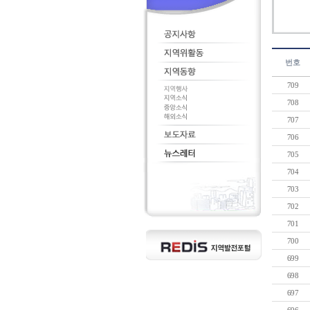
번호
709
708
707
706
705
704
703
702
701
700
699
698
697