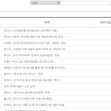
제목
첨부파일
부산시, 지역밀착형 창조일자리 프로젝트 시행 ...
부산시, 제1차 ‘부산형 착한기업’ 육성지원사업 공모 ...
지경부, 2단계 광역경제권선도산업 이끌 `사령탑` 선임 ...
경기도, 다문화 가족 지원에 올해 189억 원 지원하기로 ...
부산시, 2012 JOB FAIR ‘경력직 채용박람회’ 개최 ...
포항시 죽도시장, 문화관광형시장으로 선정 ...
경북도, 사회적기업 육성을 통한 일자리창출 본격추진 ...
광주시, ‘청년 일자리 로드쇼’ 개최 ...
대전시, ‘지역기업-청년 희망이음 프로젝트’ 추진 ...
전주, 한옥마을서 고전 강의
광주시, ‘찾아가는 청년취업박람회’ 개최 ...
울산시, 2012년 다문화가족 지원사업 확정 ...
전북도, 2012년 ‘대학 산·학·관 커플링사업’ 협약 체결 ...