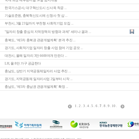
국내 최장 배후령터널 30일 임시개통
한국가스공사, 대구혁신도시 신사옥 착공 ...
기술표준원, 충북혁신도시에 신청사 첫 삽 ...
부천시, 3월 23일까지 부천형 사회적기업 모집 ...
"일자리 창출 중심의 지역정책의 방향과 과제" 세미나 결과 ...
충북도, ‘제5차 충북권 관광개발계획’ 본격 추진 ...
경기도, 사회적기업 일자리 창출 사업 참여 기업 공모 ...
대전시, 올해 일자리 3만 6600여개 만든다 ...
LH, 올 8만 가구 공급한다
충남도, 상반기 지역공동체일자리 사업 추진 ...
경기도, 지역공동체 일자리사업 2일부터 시작 ...
충남도, ‘제5차 충남권 관광개발계획’ 확정 ...
1
.
2
.
3
.
4
.
5
.
6
.
7
.
8
.
9
.
10
.