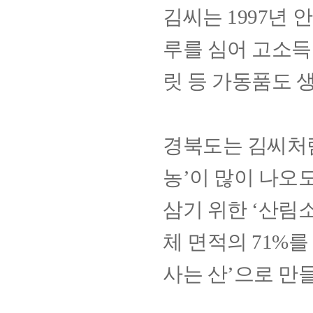
김씨는 1997년
루를 심어 고소득
릿 등 가동품
도 
경북도는 김씨처럼
농’이 많이 나오
삼기 위한 ‘산림소
체 면적의 71%를
사는 산’으로 만