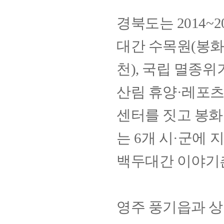
경북도는 2014~
대간
수목원(봉화
천), 국립 멸종
산림 휴양·레포츠
센터를 짓고 봉화
는 6개 시·군에
백두대간 이야기
영주 풍기읍과 상