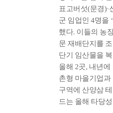
표고버섯(문경)·산
군 임업인 4명을
했다. 이들의 농
문 재배단지를 조
단기 임산물을 
올해 2곳, 내년에
촌형 마을기업과
구역에 산양삼 테
드는 올해 타당성