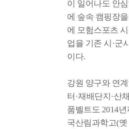
이 일어나도 안심하
에 숲속 캠핑장
을
에 모험스포츠 시
업을 기존 시·군
이다.
강원 양구와 연
터·재배단지·산
품벨트도 2014
국산림과학고(옛 