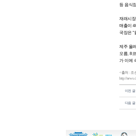
등 음식점
재래시장도
매출이 4
국장은 "
제주 올레
오름, 8
가 이에 
<출처 : 
http://news
이전 글
다음 글