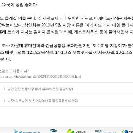
 13곳이 성업 중이다.
 올레길 덕을 본다. 옛 서귀포시내에 위치한 서귀포 아케이드시장은 제주올
0% 늘어났다. 상인회는 2010년 5월 시장 이름을 '아케이드'에서 '매일 올
올레 코스가 지나는 길마다 음식점과 카페, 게스트하우스 등이 들어서면서 지
 코스 가운데 휴대전화와 긴급상황용 SOS단말기인 '제주여행 지킴이'가 불통
코스 베릿네오름, 12코스 당산봉, 14-1코스 무릉곶자왈·저지곶자왈, 18-1코
속한다.
조선일보 오재용 기자>
.chosun.com/site/data/html_dir/2012/11/09/2012110900148.html
낭만 입힌 전통시장 활기 넘치네(춘천 중앙시장)
나주시, 호남권 첫 친환경농산물 종합물류센터 건립