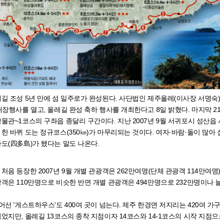
길 조성 5년 만에 섬 일주로가 완성된다. 사단법인 제주올레(이사장 서명숙)
개장행사를 열고, 올레길 완성 축하 행사를 개최한다고 8일 밝혔다. 마지막 
물관~1코스의 구좌읍 종달리 구간이다. 지난 2007년 9월 서귀포시 성산읍 
한 바퀴 도는 정규코스(350㎞)가 마무리되는 것이다. 여자·바람·돌이 많아
도(四多島)가 됐다는 말도 나온다.
처음 등장한 2007년 9월 개별 관광객은 262만여명(단체 관광객 114만여명
객은 110만명으로 비슷한 반면 개별 관광객은 494만명으로 232만명이나 
어선 '게스트하우스'도 400여 곳이 넘는다. 제주 한경면 저지리는 420여 가
었지만, 올레길 13코스의 종착 지점이자 14코스와 14-1코스의 시작 지점