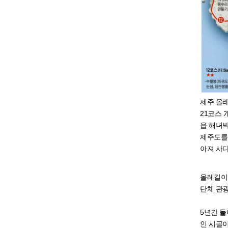
제주 올레
21코스 
읍 해녀박
제주도를 
아져 사다
올레길이 
단체 관광
5년간 들
인 시골이