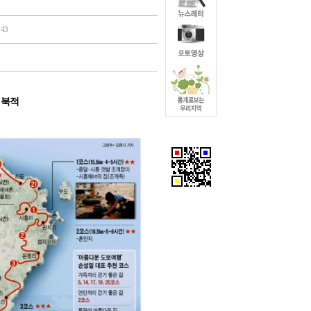
343
 북적