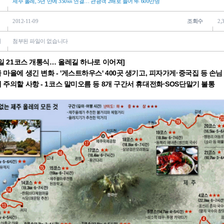
제주 올레, 5년 만에 350㎞ 연결… 관광객 2배로 늘어 年 600만명
2012-11-09
조회수
2,
일
첨부된 파일이 없습니다
4일 21코스 개통식… 올레길 하나로 이어져]
 마을에 생긴 변화 - '게스트하우스' 400곳 생기고, 피자가게·중국집 등 손님
 주의할 사항 - 1코스 말미오름 등 8개 구간서 휴대전화·SOS단말기 불통