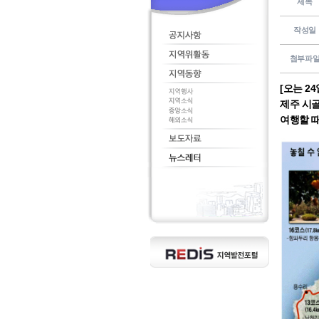
제목
작성일
첨부파
[오는 2
제주 시골
여행할 때