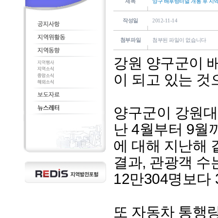
제목
양구 배후령터널 개통 후 지
작성일
2012-11-14
첨부파일
첨부된 파일이 없습니다
강원 양구군이 
이 되고 있는 것
양구군이 강원대
난 4월부터 9월
에 대해 지난해 
결과, 관광객 수는
12만304명보다
또 자동차 통행량