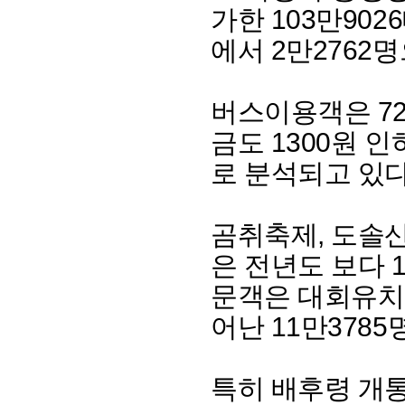
가한 103만90
에서 2만2762
버스이용객은 72
금도 1300원 
로 분석되고 있다
곰취축제, 도솔
은 전년도 보다
문객은 대회유치수
어난 11만378
특히 배후령 개통