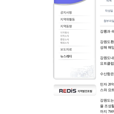
제목
작성일
첨부파
강릉과 속
강원도환동
성해 해
강원도내에
요트클럽하
수산항은 3
민자 28
스와 요트
강원도는 
을 조성할
까지 79