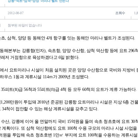
강릉~속초~삼척~양양 `마리나 벨트' 만든다
2012-08-07
조회수
1,
일
첨부된 파일이 없습니다
초, 삼척, 양양 등 동해안 4개 항구를 잇는 동해안 마리나 벨트가 조성된다.
해본부는 강릉항(민자), 속초항, 양양 수산항, 삼척 덕산항 등에 요트 296
양레저 거점항으로 육성하겠다고 6일 밝혔다.
서 요트마리나 시설이 처음 설치된 곳은 양양 수산항으로 국비와 지방비 등 4
우스 1동과 계류시설 114ｍ가 2009년 조성됐다.
5피트(ft)급 56척과 55피트(ft)급 4척 등 모두 60척의 요트가 계류 가능하다.
억1,200만원이 투입돼 2010년 준공된 강릉항 요트마리나 시설은 지상 6층 건물
 34척이 접안할 수 있는 해상 계류시설을 갖추고 있다.
수산, 강릉에 이어 올 연말까지 국비 15억원을 들여 속초 청초호에 요트 3
 계획이다. 또 삼척 덕산항에도 요트 100척 수용 규모의 마리나 시설 사업을 
0억원을 투입해 속초 청초호변 1만㎡ 부지에 요트 100척을 수용하는 계류시