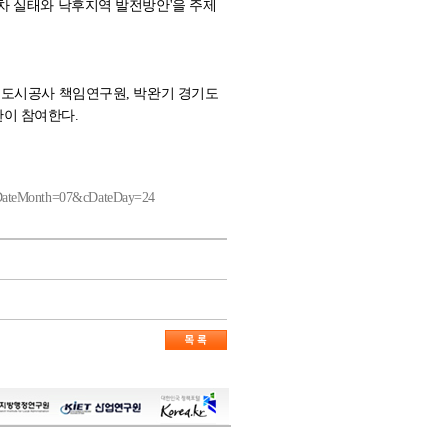
차 실태와 낙후지역 발전방안'을 주제
기도시공사 책임연구원, 박완기 경기도
이 참여한다.
DateMonth=07&cDateDay=24