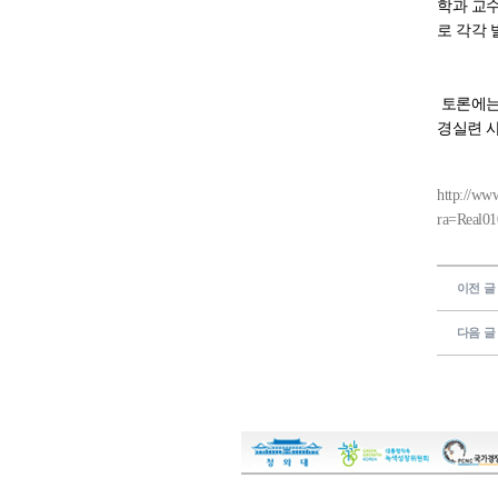
학과 교
로 각각 
토론에는
경실련 
http://ww
ra=Real0
이전 글
다음 글