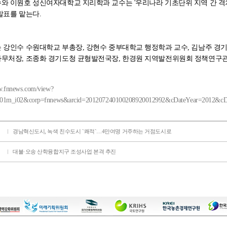
수와 이원호 성신여자대학교 지리학과 교수는 '우리나라 기초단위 지역 간 격
발표를 맡는다.
 강인수 수원대학교 부총장, 강현수 중부대학교 행정학과 교수, 김남주 경
사무처장, 조종화 경기도청 균형발전국장, 한경원 지역발전위원회 정책연구관
w.fnnews.com/view?
101m_i02&corp=fnnews&arcid=201207240100208920012992&cDateYear=2012&c
경남혁신도시, 녹색 친수도시 `쾌적`…4만여명 거주하는 거점도시로
대불·오송 산학융합지구 조성사업 본격 추진