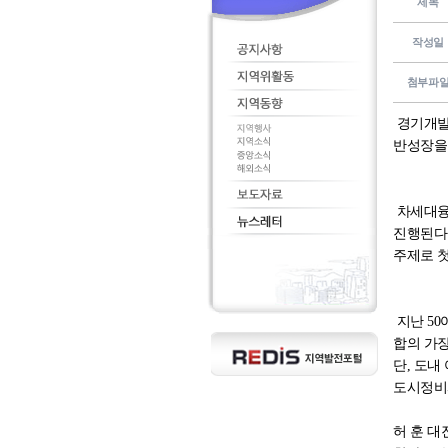
제목
작성일
첨부파
경기개발연
반성장을
차세대융
진행된다
주제로 첫
지난 50
합의 가장
단, 도내
도시정비
허 훈 대