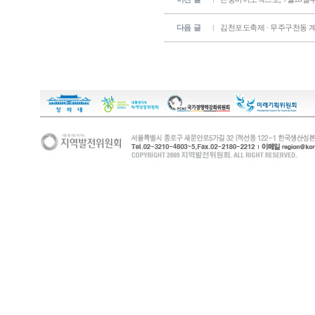
다음 글
김천포도축제 ∙ 무주구천동 