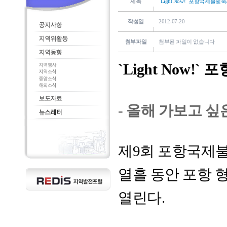
제목
`Light Now!` 포항국제불빛축
작성일
2012-07-20
첨부파일
첨부된 파일이 없습니다
`Light Now!
- 올해 가보고 싶
제9회 포항국제불
열흘 동안 포항
열린다.