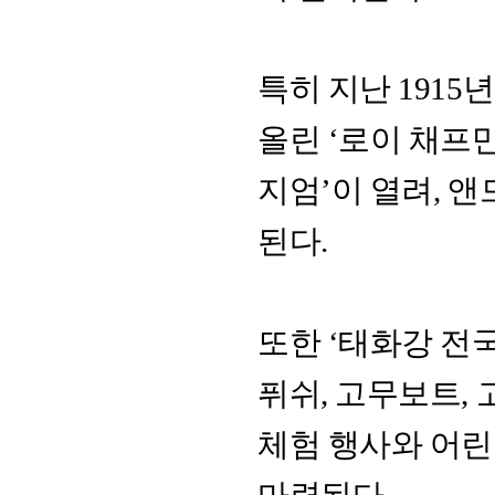
특히 지난 191
올린 ‘로이 채프만
지엄’이 열려, 
된다.
또한 ‘태화강 전
퓌쉬, 고무보트,
체험 행사와 어