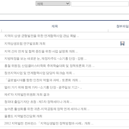
제목
첨부파일
지역의 상생·균형발전을 위한 연계협력사업 관심 폭발 ...
지역상생포럼 연구발표회 개최
지역 간의 연계 및 협력 증진을 위한 사업 설명회 개최 ...
지방재정을 보는 새로운 눈, 재정자주도 <소기홍 단장 - 강원 ...
홍철 위원장, 산업클러스터학회 추계학술대회 및 정책토론회 기조 ...
창조지역사업 및 연계협력사업 담당자 워크숍 개최 ...
「글로벌시대를 향한 인천의 역할과 과제」토론회 개최 ...
멀리 가기 위해 함께 가자 <소기홍 단장 - 광주일보 기고> ...
제47차 지역발전위원회 개최 결과
청와대 출입기자단 초청 - 제5차 정책세미나 개최 ...
농어촌 활성화를 위한 귀촌-지역공동체 정책 연계 세미나 개최 ...
울릉도 지역발전간담회 개최
2012 지역발전 컨퍼런스 「지역상생발전 정책방향과 사례」개최 ...