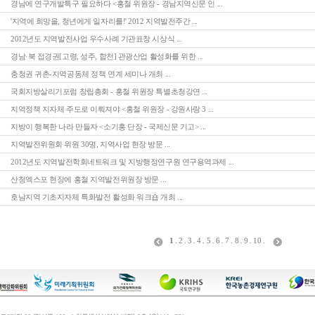
경남에 연구개발특구 필요하다 <홍철 위원장 - 경남지역신문 인 ...
'지역에 희망을, 청년에게 일자리를!' 2012 지역발전주간 ...
2012년도 지역발전사업 우수사례 기관표창 시상식 ...
경남·북 접경권[고령, 성주, 합천] 관광산업 활성화를 위한 ...
충청권 귀촌-지역공동체 정책 연계 세미나 개최 ...
국회지방살리기포럼 창립총회 - 홍철 위원장 특별초청강연 ...
지역정책 지자체 주도로 이뤄져야 <홍철 위원장 - 강원사랑 3 ...
지방이 행복한 나라 만들자 <소기홍 단장 - 국제신문 기고> ...
지역발전위원회 위원 30명, 지역사업 현장 방문 ...
2012년도 지역발전학회네트워크 및 지방행정연구원 연구용역과제 ...
산청엑스포 현장에 홍철 지역발전위원장 방문 ...
호남지역 기초지자체 특화발전 활성화 워크숍 개최 ...
1
.
2
.
3
.
4
.
5
.
6
.
7
.
8
.
9
.
10
.