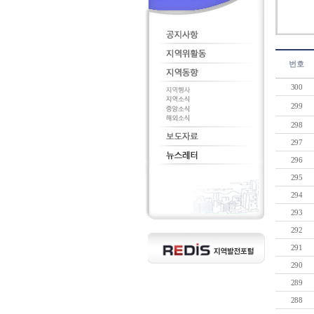
번호
300
299
298
297
296
295
294
293
292
291
290
289
288