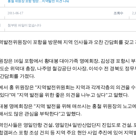
홍철 위원장 포항 방문…지역발전 의견 나눠
2011-06-17
조회수
2,
일
첨부된 파일이 없습니다
역발전위원장이 포항을 방문해 지역 인사들과 오찬 간담회를 갖고 
원장은 16일 포항에서 황대봉 대아가족 명예회장, 김성경 포항시 
배도순 위덕대 총장, 나주영 철강공단 이사장, 이석수 전 경북도 정무
 간담회를 가졌다.
에서 홍 위원장은 "지역발전위원회는 지역과 각계각층의 의견을 
 있다"며 "지역 발전을 위한 좋은 의견을 나누고 싶다"고 말했다.
대봉 명예회장은 "지역 발전을 위해 애쓰시는 홍철 위원장의 노고에
해서도 많은 관심을 부탁한다"고 말했다.
역인사들은 영일만항 건설, 영일만4 일반산업단지 진입도로 건설, 
합갬퍼스 포항 조성 건의 등 지역 주요 현안 사업 추진에 있어 지