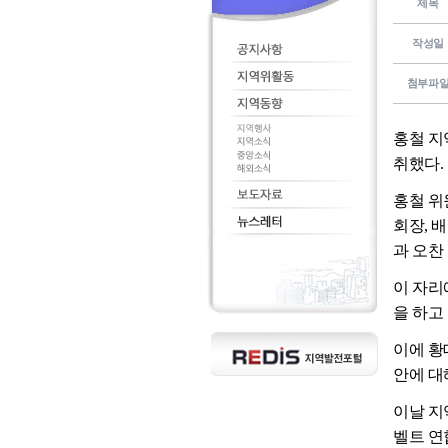
제목
작성일
첨부파
홍철 지
취했다.
홍철 위
회장, 
과 오찬
이 자리
을 하고
이에 황
안에 대
이날 지
벨트 연