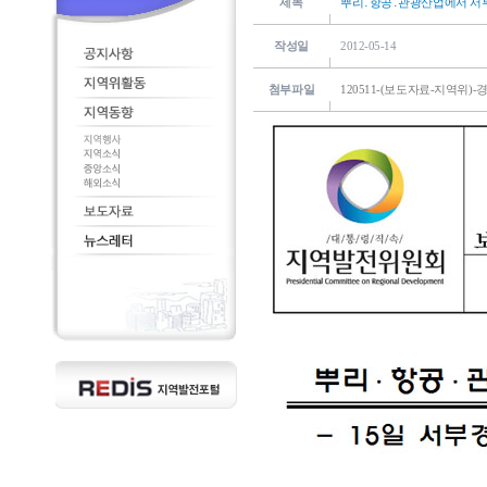
제목
뿌리․항공․관광산업에서 서
작성일
2012-05-14
첨부파일
120511-(보도자료-지역위)