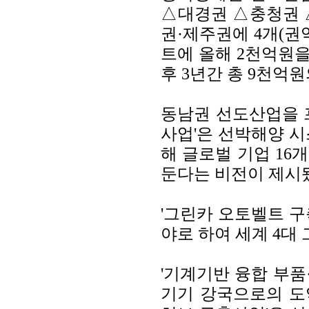
△대경권 △충청권 △
권·제주권에 4개(권역
트에 올해 2천억원을 
후 3년간 총 9천억
동남권 선도산업을 
사업'은 선박해양 
해 글로벌 기업 16
둔다는 비전이 제시
'그린카 오토벨트 
야로 하여 세계 4대
'기계기반 융합 부품
기기 강국으로의 도