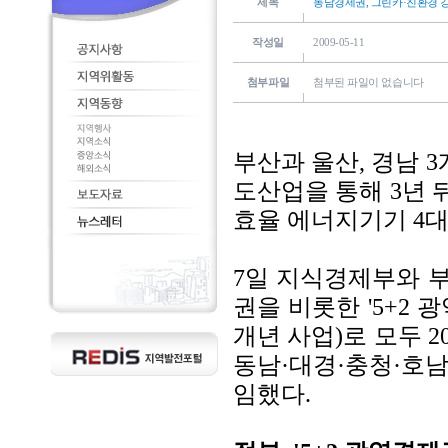
제목
동남경제권, 그린카·친환경 강국
작성일
2009-05-11
첨부파일
첨부된 파일이 없습니다
부산과 울산, 경남 
도산업을 통해 3년 뒤
효율 에너지기기 4대
7일 지식경제부와 부
권을 비롯한 '5+2 
개년 사업)로 모두 
동남·대경·충청·호
임했다.