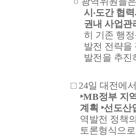
○ 광역위원들
시‧도간 협력
권내 사업관
히 기존 행
발전 전략을 
발전을 추진
□ 24일 대전에서
‣MB
정부 지역
계획 ‣선도산
역발전 정책의
토론형식으로