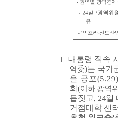
- 권역별 광역경
- 24일
‘광역위원
유
- ‘인프라‧선도산
□ 대통령 직속
)는 국
역委
을 공포(5.2
회(
이하 광역
듭짓고, 24
거점대학 센터
초청 워크숍’