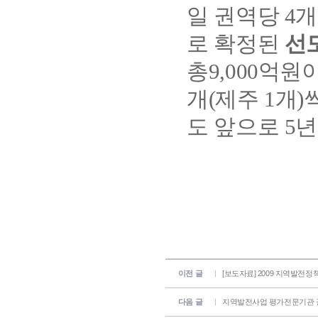
일 권역당 4개
로 확정된
선
총9,000억원이
개(제주 1개)
도 앞으로 5년
이전 글
[보도자료] 2009 지역발전
다음 글
지역발전사업 평가전문기관 