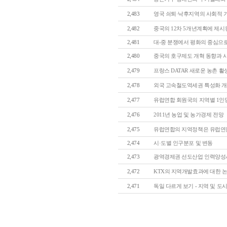
2,483
영국 쇠퇴·낙후지역의 사회적 기
2,482
중국의 12차 5개년계획에 제시된
2,481
대-중 분쟁에서 평화의 중심으로 
2,480
중국의 호구제도 개혁 동향과 
2,479
프랑스 DATAR 새로운 농촌 활성
2,478
외국 고속철도역세권 특성화 개발
2,477
유럽연합 회원국의 지역별 1인당 GDP
2,476
2011년 농업 및 농가경제 전망
2,475
유럽연합의 지역정책은 유럽연합의 
2,474
시·도별 인구분포 및 변동
2,473
광역경제권 선도산업 인력양성사업
2,472
KTX의 지역개발효과에 대한 논란
2,471
독일 다르게 보기 - 지역 및 도시