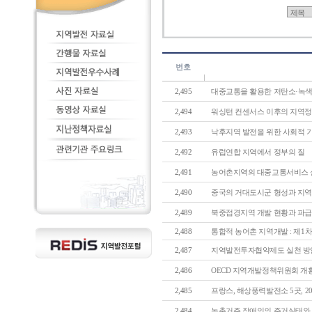
번호
2,495
대중교통을 활용한 저탄소·녹색도
2,494
워싱턴 컨센서스 이후의 지역정책
2,493
낙후지역 발전을 위한 사회적 기업
2,492
유럽연합 지역에서 정부의 질
2,491
농어촌지역의 대중교통서비스 실태
2,490
중국의 거대도시군 형성과 지역정
2,489
북중접경지역 개발 현황과 파급
2,488
통합적 농어촌 지역개발 : 제1차
2,487
지역발전투자협약제도 실천 방
2,486
OECD 지역개발정책위원회 개황
2,485
프랑스, 해상풍력발전소 5곳, 201
2,484
농촌거주 장애인의 주거실태와 정