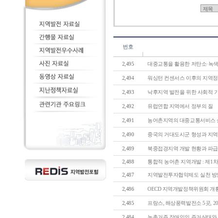
번호
2,495
대중교통을 활용한 저탄소·녹색도
2,494
워싱턴 컨센서스 이후의 지역정책
2,493
낙후지역 발전을 위한 사회적 기업
2,492
유럽연합 지역에서 정부의 질
2,491
농어촌지역의 대중교통서비스 실태
2,490
중국의 거대도시군 형성과 지역정
2,489
북중접경지역 개발 현황과 파급
2,488
통합적 농어촌 지역개발 : 제1차
2,487
지역발전투자협약제도 실천 방
2,486
OECD 지역개발정책위원회 개황
2,485
프랑스, 해상풍력발전소 5곳, 201
2,484
농촌거주 장애인의 주거실태와 정