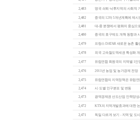
2,483
영국 쇠퇴·낙후지역의 사회적 기
2,482
중국의 12차 5개년계획에 제시된
2,481
대-중 분쟁에서 평화의 중심으로 
2,480
중국의 호구제도 개혁 동향과 
2,479
프랑스 DATAR 새로운 농촌 활성
2,478
외국 고속철도역세권 특성화 개발
2,477
유럽연합 회원국의 지역별 1인당 GDP
2,476
2011년 농업 및 농가경제 전망
2,475
유럽연합의 지역정책은 유럽연합의 
2,474
시·도별 인구분포 및 변동
2,473
광역경제권 선도산업 인력양성사업
2,472
KTX의 지역개발효과에 대한 논란
2,471
독일 다르게 보기 - 지역 및 도시