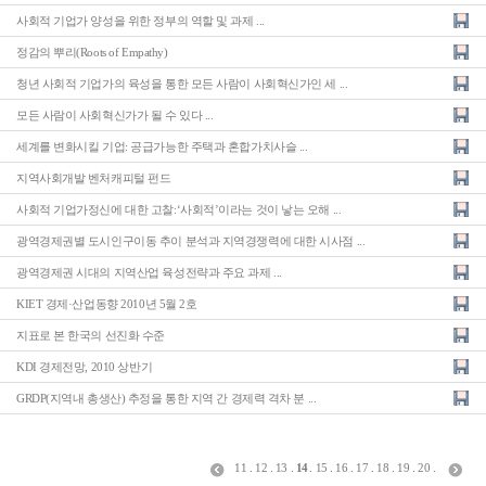
사회적 기업가 양성을 위한 정부의 역할 및 과제 ...
정감의 뿌리(Roots of Empathy)
청년 사회적 기업가의 육성을 통한 모든 사람이 사회혁신가인 세 ...
모든 사람이 사회혁신가가 될 수 있다 ...
세계를 변화시킬 기업: 공급가능한 주택과 혼합가치사슬 ...
지역사회개발 벤처캐피털 펀드
사회적 기업가정신에 대한 고찰:‘사회적’이라는 것이 낳는 오해 ...
광역경제권별 도시인구이동 추이 분석과 지역경쟁력에 대한 시사점 ...
광역경제권 시대의 지역산업 육성전략과 주요 과제 ...
KIET 경제·산업동향 2010년 5월 2호
지표로 본 한국의 선진화 수준
KDI 경제전망, 2010 상반기
GRDP(지역내 총생산) 추정을 통한 지역 간 경제력 격차 분 ...
11
.
12
.
13
.
14
.
15
.
16
.
17
.
18
.
19
.
20
.