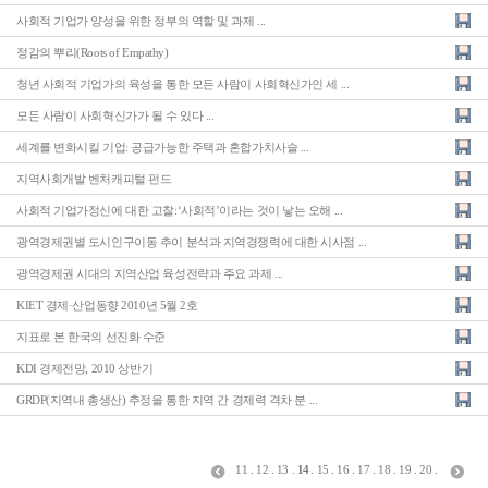
사회적 기업가 양성을 위한 정부의 역할 및 과제 ...
정감의 뿌리(Roots of Empathy)
청년 사회적 기업가의 육성을 통한 모든 사람이 사회혁신가인 세 ...
모든 사람이 사회혁신가가 될 수 있다 ...
세계를 변화시킬 기업: 공급가능한 주택과 혼합가치사슬 ...
지역사회개발 벤처캐피털 펀드
사회적 기업가정신에 대한 고찰:‘사회적’이라는 것이 낳는 오해 ...
광역경제권별 도시인구이동 추이 분석과 지역경쟁력에 대한 시사점 ...
광역경제권 시대의 지역산업 육성전략과 주요 과제 ...
KIET 경제·산업동향 2010년 5월 2호
지표로 본 한국의 선진화 수준
KDI 경제전망, 2010 상반기
GRDP(지역내 총생산) 추정을 통한 지역 간 경제력 격차 분 ...
11
.
12
.
13
.
14
.
15
.
16
.
17
.
18
.
19
.
20
.