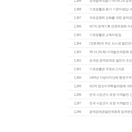
2,309
경제협력개발기구(OECD) 경
2,308
기초생활권 평가 기준자료입니다.(동아
2,307
국토경쟁력 강화를 위한 광역경제
2,306
제7차 정책기획 전문위원회 자료(울
2,305
기초생활권 교육자료집
2,304
[전문]해외 주요 도시권 발전전략
2,303
'09.10.29(목) 지역발전위원회 
2,302
초국경 광역경제권 발전의 조건과 
2,301
기초생활권 국정보고자료
2,300
2009년 지방자치단체 행정구역 및
2,299
제3차 창조지역특별위원회 개
2,298
전국 시장군수 초청 지역발전 간담
2,297
전국 시장군수 초청 지역발전 간담
2,296
광역경제권발전위원회 업무편