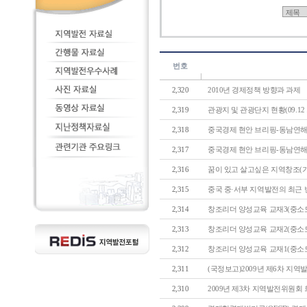
번호
2,320
2010년 경제정책 방향과 과제
2,319
관광지 및 관광단지 현황(09.12 기
2,318
중국경제 현안 브리핑-동남연해지역(
2,317
중국경제 현안 브리핑-동남연해지역(
2,316
꿈이 있고 살고싶은 지역창조(기
2,315
중국 중·서부 지역발전의 최근 변화와 
2,314
창조리더 양성교육 교재3(중소도시
2,313
창조리더 양성교육 교재2(중소도시
2,312
창조리더 양성교육 교재1(중소도시
2,311
(국정보고)2009년 제6차 지역
2,310
2009년 제3차 지역발전위원회 회