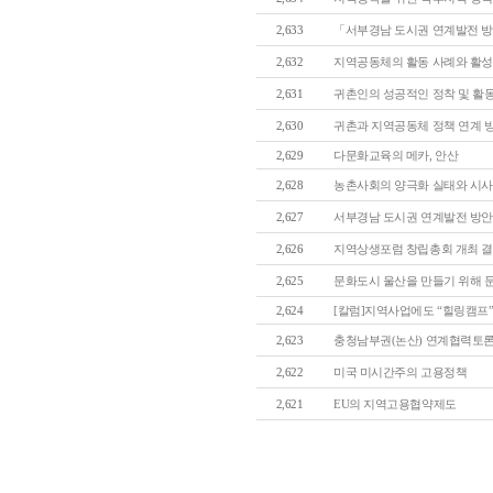
2,633
「서부경남 도시권 연계발전 방안
2,632
지역공동체의 활동 사례와 활성화를
2,631
귀촌인의 성공적인 정착 및 활
2,630
귀촌과 지역공동체 정책 연계 
2,629
다문화교육의 메카, 안산
2,628
농촌사회의 양극화 실태와 시
2,627
서부경남 도시권 연계발전 방안 
2,626
지역상생포럼 창립총회 개최 
2,625
문화도시 울산을 만들기 위해 문
2,624
[칼럼]지역사업에도 “힐링캠프”가
2,623
충청남부권(논산) 연계협력토론회
2,622
미국 미시간주의 고용정책
2,621
EU의 지역고용협약제도