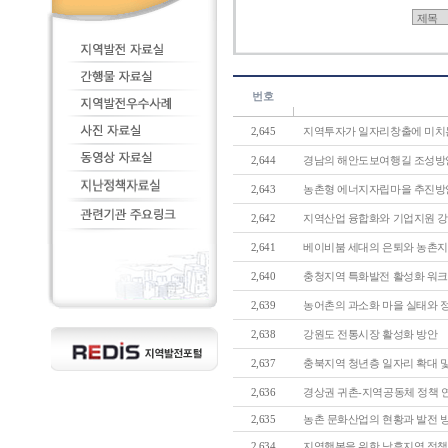
번호
2,645
지역투자가 일자리창출에 미치는 
2,644
경남의 해안도보여행길 조성방
2,643
농촌형 에너지자립마을 추진방
2,642
지역산업 융합화와 기업지원 
2,641
베이비붐 세대의 은퇴와 농촌지역 
2,640
충청지역 특화발전 활성화 워크숍 
2,639
농어촌의 과소화 마을 실태와 정책
2,638
강원도 전통시장 활성화 방안
2,637
충북지역 청년층 일자리 확대 및 
2,636
경상권 귀촌-지역공동체 정책 연계
2,635
농촌 문화산업의 현황과 발전 
2,634
지역행복을 위한 낙후지역 정책의 