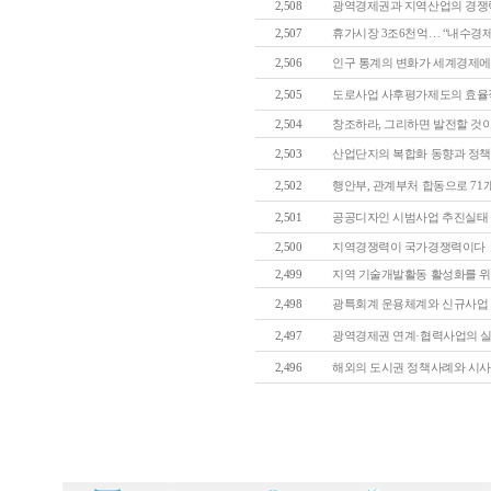
2,508
광역경제권과 지역산업의 경쟁력 
2,507
휴가시장 3조6천억… “내수경제 돕
2,506
인구 통계의 변화가 세계경제에 
2,505
도로사업 사후평가제도의 효율적 
2,504
창조하라, 그리하면 발전할 것
2,503
산업단지의 복합화 동향과 정
2,502
행안부, 관계부처 합동으로 71개 
2,501
공공디자인 시범사업 추진실태 및
2,500
지역경쟁력이 국가경쟁력이다
2,499
지역 기술개발활동 활성화를 위한
2,498
광특회계 운용체계와 신규사업 발
2,497
광역경제권 연계·협력사업의 실효
2,496
해외의 도시권 정책사례와 시