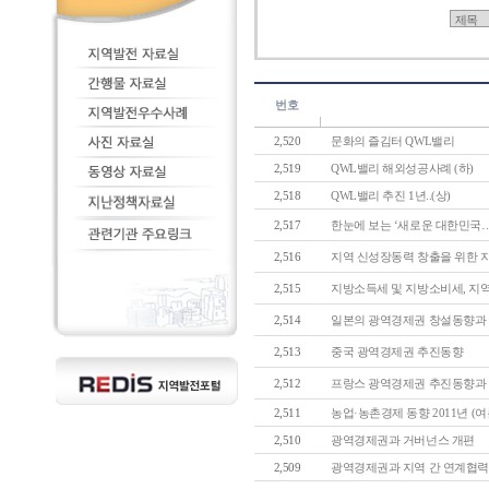
번호
2,520
문화의 즐김터 QWL밸리
2,519
QWL밸리 해외성공사례 (하)
2,518
QWL밸리 추진 1년..(상)
2,517
한눈에 보는 ‘새로운 대한민국…4대
2,516
지역 신성장동력 창출을 위한 지역
2,515
지방소득세 및 지방소비세, 지역
2,514
일본의 광역경제권 창설동향과 시
2,513
중국 광역경제권 추진동향
2,512
프랑스 광역경제권 추진동향과 시
2,511
농업·농촌경제 동향 2011년 (여
2,510
광역경제권과 거버넌스 개편
2,509
광역경제권과 지역 간 연계협력