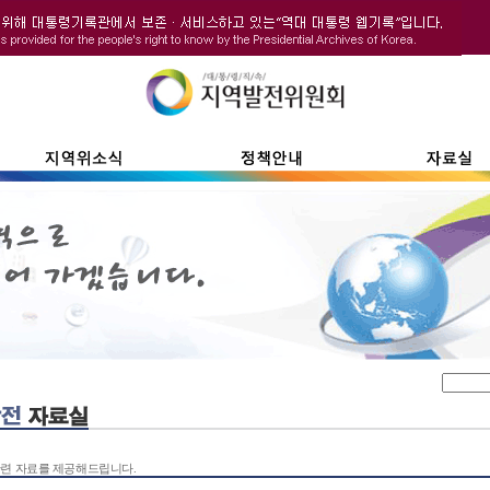
련 자료를 제공해드립니다.