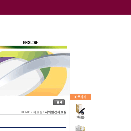
HOME
>
자료실
>
지역발전자료실