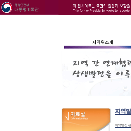
지역발전 관