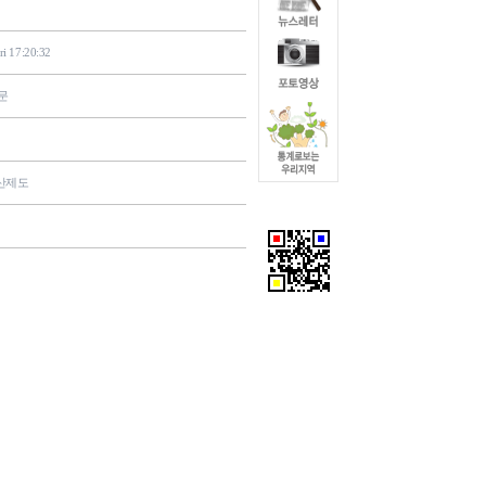
ri 17:20:32
문
산제도