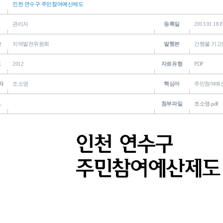
인천 연수구 주민참여예산제도
관리자
등록일
2013.01.18 F
관
지역발전위원회
발행본
간행물 기고
도
2012
자료유형
PDF
자
조소영
핵심어
주민참여예
L
첨부파일
조소영.pdf