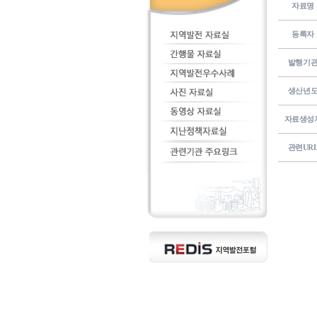
자료명
등록자
발행기
생산년
자료생성
관련UR