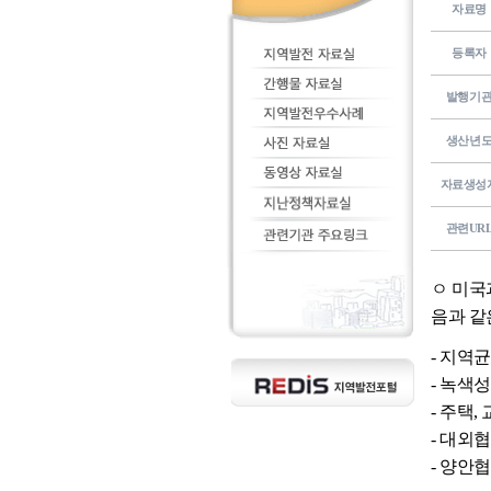
자료명
등록자
발행기
생산년
자료생성
관련UR
ㅇ 미국
음과 같
- 지역
- 녹색
- 주택
- 대외
- 양안