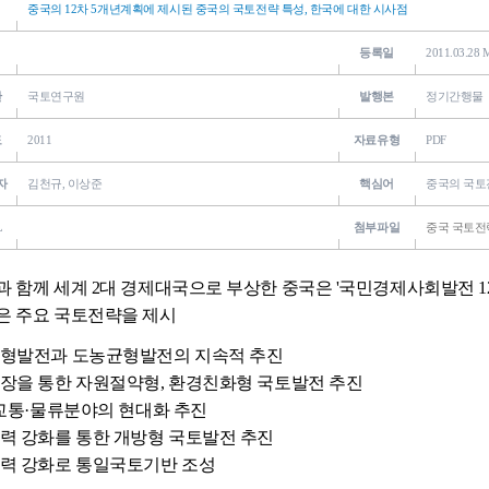
중국의 12차 5개년계획에 제시된 중국의 국토전략 특성, 한국에 대한 시사점
등록일
2011.03.28 
관
국토연구원
발행본
정기간행물
도
2011
자료유형
PDF
자
김천규, 이상준
핵심어
중국의 국토
L
첨부파일
중국 국토전략
과 함께 세계 2대 경제대국으로 부상한 중국은 '국민경제사회발전 12차 
은 주요 국토전략을 제시
균형발전과 도농균형발전의 지속적 추진
성장을 통한 자원절약형, 환경친화형 국토발전 추진
, 교통·물류분야의 현대화 추진
협력 강화를 통한 개방형 국토발전 추진
협력 강화로 통일국토기반 조성