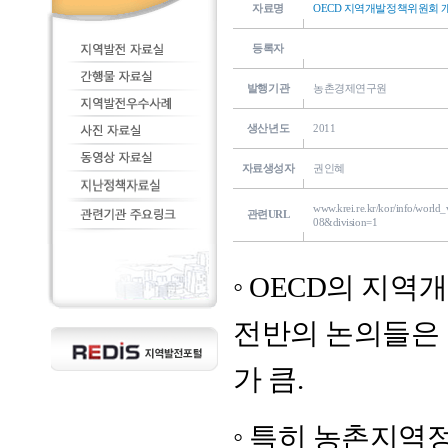
자료명
OECD 지역개발정책위원회
등록자
발행기관
농촌경제연구원
생산년도
2011
자료생성자
권인혜
www.krei.re.kr/kor/info/worl
관련URL
08&division=1
◦ OECD의 지
전반의 논의들은
가 큼.
◦ 특히 농촌지