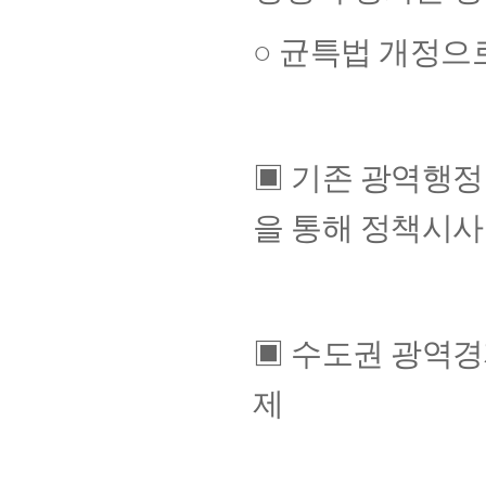
○ 균특법 개정
▣ 기존 광역행
을 통해 정책시사
▣ 수도권 광역
제