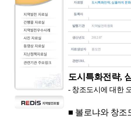
자료명
도시특화전략, 심플하게 문화
등록자
발행기관
지역발전위원회
생산년도
2012.07
자료생성자
원도연
관련URL
도시특화전략, 
- 창조도시에 대한 
■ 볼로냐와 창조