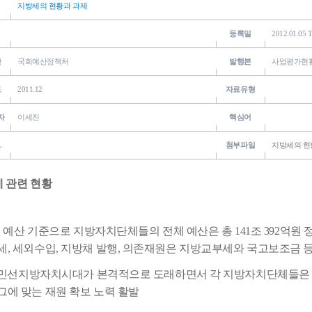
지방세의 현황과 과제
등록일
2012.01.05 T
관
국회예산정책처
발행본
사업평가현황
도
2011.12
자료유형
자
이세진
핵심어
L
첨부파일
지방세의 현황과
세 관련 현황
11년 예산 기준으로 지방자치단체들의 전체 예산은 총 141조 392억원
세, 세외수입, 지방채 발행, 의존재원은 지방교부세와 국고보조금 
 민선지방자치시대가 본격적으로 도래하면서 각 지방자치단체들은
그에 맞는 재원 확보 노력 활발