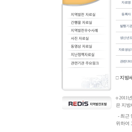
자료명
등록자
발행기
생산년
자료생성
관련UR
□ 지방
o 20
은 지방
- 최근
위하여 