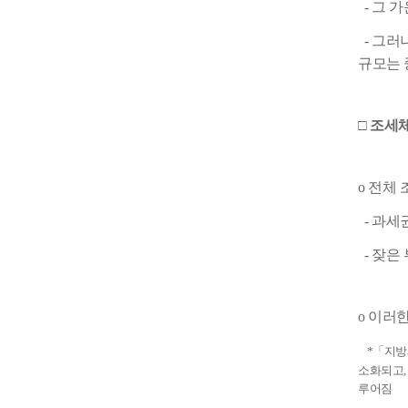
- 그 
- 그러
규모는 
□ 조세
o 전체
- 과세
- 잦은
o 이러
*「지방
소화되고,
루어짐