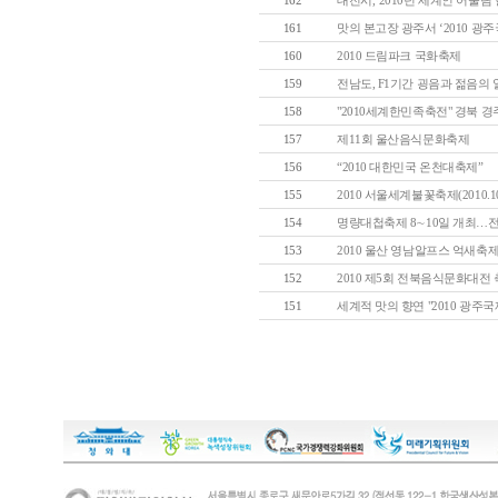
162
대전시,"2010년 세계인 어울림 한
161
맛의 본고장 광주서 ‘2010 광주국
160
2010 드림파크 국화축제
159
전남도, F1기간 굉음과 젊음의 
158
"2010세계한민족축전" 경북 경주
157
제11회 울산음식문화축제
156
“2010 대한민국 온천대축제”
155
2010 서울세계불꽃축제(2010.10
154
명량대첩축제 8∼10일 개최…전
153
2010 울산 영남알프스 억새축
152
2010 제5회 전북음식문화대전 축
151
세계적 맛의 향연 "2010 광주국