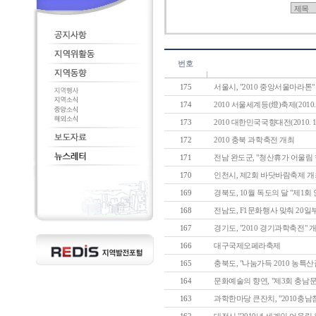
번호
175
서울시, "2010 중앙서울마라톤"
174
2010 서울세계등(燈)축제(2010.11.0
173
2010 대한민국국향대전(2010. 10. 2
172
2010 충북 과학축전 개최
171
전남 완도군, "청산휴가 어울림 한
170
인천시, 제2회 바닷바람축제 개
169
경북도, 10월 독도의 달 "제1회 
168
전남도, F1문화행사 맞춰 20일
167
경기도, "2010 경기과학축전" 
166
대구국제오페라축제
165
충북도, "나눔가득 2010 농특산품
164
문화예술의 향연, "제3회 충남문화
163
과학한마당 큰잔치, "2010충남