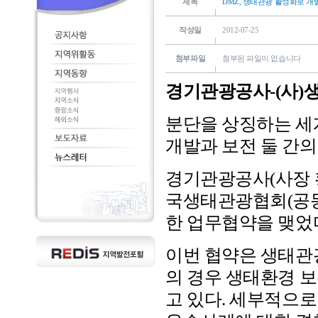
제목
DMZ, 생태관광 활성화로 개
작성일
2012-07-25
첨부파일
첨부된 파일이 없습니다
경기관광공사-(사)
분단을 상징하는 세
개발과 보전 둘 간의
경기관광공사(사장 황
국생태관광협회(공동
한 업무협약을 맺었
이번 협약은 생태관광
의 경우 생태환경 
고 있다. 세부적으로