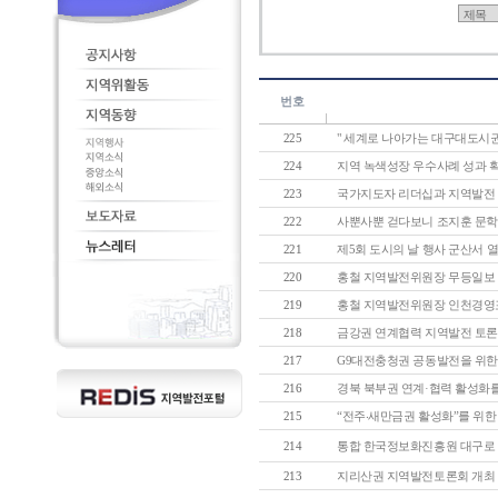
번호
225
" 세계로 나아가는 대구대도시권"
224
지역 녹색성장 우수사례 성과 확산
223
국가지도자 리더십과 지역발전 모
222
사뿐사뿐 걷다보니 조지훈 문학관
221
제5회 도시의 날 행사 군산서 
220
홍철 지역발전위원장 무등일보 창
219
홍철 지역발전위원장 인천경영포럼
218
금강권 연계협력 지역발전 토론회 
217
G9대전충청권 공동발전을 위한 
216
경북 북부권 연계·협력 활성화를 
215
“전주‧새만금권 활성화”를 위한 
214
통합 한국정보화진흥원 대구로 일
213
지리산권 지역발전토론회 개최