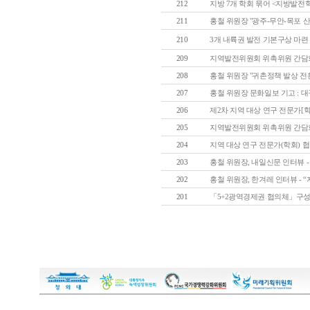
212
지방 7개 학회 묶어 <지방발전학
211
홍철 위원장 "광주-무안-목포 산업
210
3개 내륙권 발전 기본구상 마련 및
209
지역발전위원회 위촉위원 간담회 
208
홍철 위원장 "귀촌정책 발상 전환 
207
홍철 위원장 문화일보 기고 : 대
206
제2차 지역 대상 연구 전문가[학회
205
지역발전위원회 위촉위원 간담회 
204
지역 대상 연구 전문가(학회) 협
203
홍철 위원장, 내일신문 인터뷰 - 취
202
홍철 위원장, 한겨레 인터뷰 - “
201
「5+2광역경제권 협의체」구성을