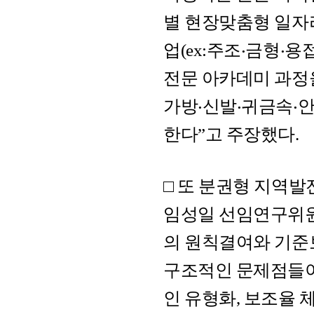
별 현장맞춤형 일자
업(ex:주조‧금형‧
전문 아카데미 과정을
가방‧신발‧귀금속‧
한다”고 주장했다.
□ 또 분권형 지역
임성일 선임연구위원
의 원칙결여와 기준
구조적인 문제점들이
인 유형화, 보조율 