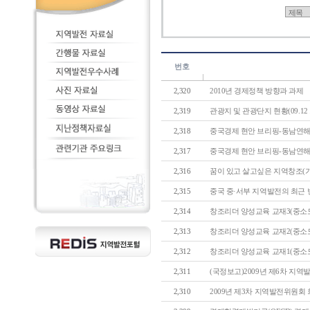
번호
2,320
2010년 경제정책 방향과 과제
2,319
관광지 및 관광단지 현황(09.12 기
2,318
중국경제 현안 브리핑-동남연해지역(
2,317
중국경제 현안 브리핑-동남연해지역(
2,316
꿈이 있고 살고싶은 지역창조(기
2,315
중국 중·서부 지역발전의 최근 변화와 
2,314
창조리더 양성교육 교재3(중소도시
2,313
창조리더 양성교육 교재2(중소도시
2,312
창조리더 양성교육 교재1(중소도시
2,311
(국정보고)2009년 제6차 지역
2,310
2009년 제3차 지역발전위원회 회