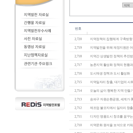
번호
2,720
지역정책의 집행체계 구축방향
2,719
지역발전을 위해 재정지원은 어떻
2,718
지역간 상생발전 정책의 추진
2,717
농촌지역 활성화 정책의 현황과 개
2,716
도시재생 정책과 도시 활성화
2,715
지역일자리 창출, 대기업의 사회
2,714
오늘의 삶이 행복한 지역 만들
2,713
송파구 자원순환공원, 세계가 
2,712
제조업 불모지에서 일자리 창출 성
2,711
디자인 명품도시 창조를 꿈꾸는 - 
2,710
지역문화 원석을 보석으로 키워주