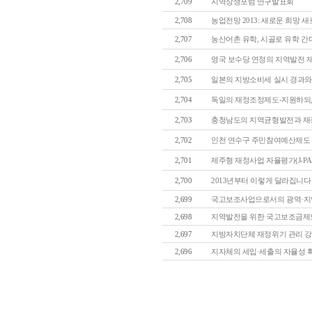
2,709
지역상생포럼 연구발표회
2,708
농업전망 2013: 새로운 희망 새로
2,707
농산어촌 유학, 시골로 유학 간다고
2,706
영국 보수당 연정의 지역발전 재
2,705
일본의 지방소비세 실시 경과와
2,704
독일의 재정조정제도-지원하되, 
2,703
충청남도의 지역균형발전과 재정지
2,702
인천 연수구 주민참여예산제도
2,701
제주형 재정사업 자율평가(J-PAR
2,700
2013년부터 이렇게 달라집니다
2,699
국고보조사업으로서의 광역·지역
2,698
지역발전을 위한 국고보조금제도의
2,697
지방자치단체 재정위기 관리 강화 
2,696
지자체의 세입·세출의 자율성 확대