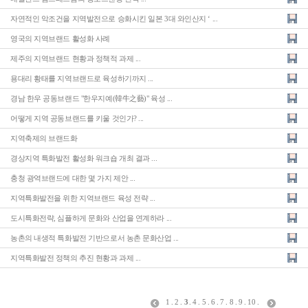
자연적인 악조건을 지역발전으로 승화시킨 일본 3대 와인산지 ‘ ...
영국의 지역브랜드 활성화 사례
제주의 지역브랜드 현황과 정책적 과제 ...
용대리 황태를 지역브랜드로 육성하기까지 ...
경남 한우 공동브랜드 "한우지예(韓牛之藝)" 육성 ...
어떻게 지역 공동브랜드를 키울 것인가? ...
지역축제의 브랜드화
경상지역 특화발전 활성화 워크숍 개최 결과 ...
충청 광역브랜드에 대한 몇 가지 제안 ...
지역특화발전을 위한 지역브랜드 육성 전략 ...
도시특화전략, 심플하게 문화와 산업을 연계하라 ...
농촌의 내생적 특화발전 기반으로서 농촌 문화산업 ...
지역특화발전 정책의 추진 현황과 과제 ...
1
.
2
.
3
.
4
.
5
.
6
.
7
.
8
.
9
.
10
.