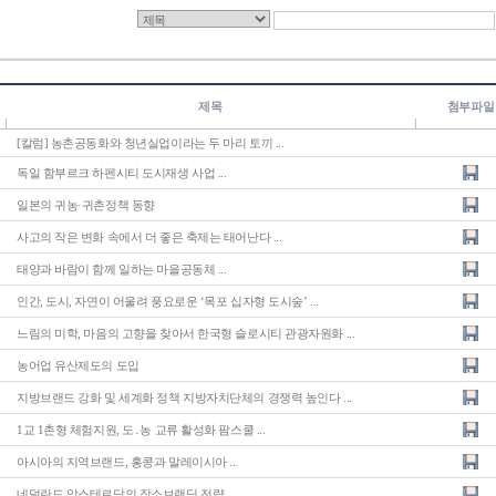
제목
첨부파일
[칼럼] 농촌공동화와 청년실업이라는 두 마리 토끼 ...
독일 함부르크 하펜시티 도시재생 사업 ...
일본의 귀농·귀촌정책 동향
사고의 작은 변화 속에서 더 좋은 축제는 태어난다 ...
태양과 바람이 함께 일하는 마을공동체 ...
인간, 도시, 자연이 어울려 풍요로운 ‘목포 십자형 도시숲’ ...
느림의 미학, 마음의 고향을 찾아서 한국형 슬로시티 관광자원화 ...
농어업 유산제도의 도입
지방브랜드 강화 및 세계화 정책 지방자치단체의 경쟁력 높인다 ...
1교 1촌형 체험지원, 도․농 교류 활성화 팜스쿨 ...
아시아의 지역브랜드, 홍콩과 말레이시아 ...
네덜란드 암스테르담의 장소브랜딩 전략 ...