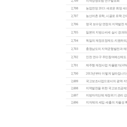
2,709
지역상생포럼 연구발표회
2,708
농업전망 2013: 새로운 희망 새로
2,707
농산어촌 유학, 시골로 유학 간다고
2,706
영국 보수당 연정의 지역발전 재
2,705
일본의 지방소비세 실시 경과와
2,704
독일의 재정조정제도-지원하되, 
2,703
충청남도의 지역균형발전과 재정지
2,702
인천 연수구 주민참여예산제도
2,701
제주형 재정사업 자율평가(J-PAR
2,700
2013년부터 이렇게 달라집니다
2,699
국고보조사업으로서의 광역·지역
2,698
지역발전을 위한 국고보조금제도의
2,697
지방자치단체 재정위기 관리 강화 
2,696
지자체의 세입·세출의 자율성 확대