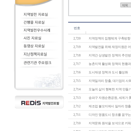
번호
2,720
지역정책의 집행체계 구축방향
2,719
지역발전을 위해 재정지원은 어떻
2,718
지역간 상생발전 정책의 추진
2,717
농촌지역 활성화 정책의 현황과 개
2,716
도시재생 정책과 도시 활성화
2,715
지역일자리 창출, 대기업의 사회
2,714
오늘의 삶이 행복한 지역 만들
2,713
송파구 자원순환공원, 세계가 
2,712
제조업 불모지에서 일자리 창출 성
2,711
디자인 명품도시 창조를 꿈꾸는 - 
2,710
지역문화 원석을 보석으로 키워주