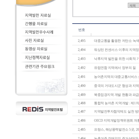
번호
2,495
대중교통을 활용한 저탄소·녹색도
2,494
워싱턴 컨센서스 이후의 지역정책
2,493
낙후지역 발전을 위한 사회적 기업
2,492
유럽연합 지역에서 정부의 질
2,491
농어촌지역의 대중교통서비스 실태
2,490
중국의 거대도시군 형성과 지역정
2,489
북중접경지역 개발 현황과 파급
2,488
통합적 농어촌 지역개발 : 제1차
2,487
지역발전투자협약제도 실천 방
2,486
OECD 지역개발정책위원회 개황
2,485
프랑스, 해상풍력발전소 5곳, 201
2,484
농촌거주 장애인의 주거실태와 정