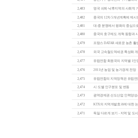
2,483
영국 쇠퇴·낙후지역의 사회적 기
2,482
중국의 12차 5개년계획에 제시된
2,481
대-중 분쟁에서 평화의 중심으로 
2,480
중국의 호구제도 개혁 동향과 
2,479
프랑스 DATAR 새로운 농촌 활성
2,478
외국 고속철도역세권 특성화 개발
2,477
유럽연합 회원국의 지역별 1인당 GDP
2,476
2011년 농업 및 농가경제 전망
2,475
유럽연합의 지역정책은 유럽연합의 
2,474
시·도별 인구분포 및 변동
2,473
광역경제권 선도산업 인력양성사업
2,472
KTX의 지역개발효과에 대한 논란
2,471
독일 다르게 보기 - 지역 및 도시