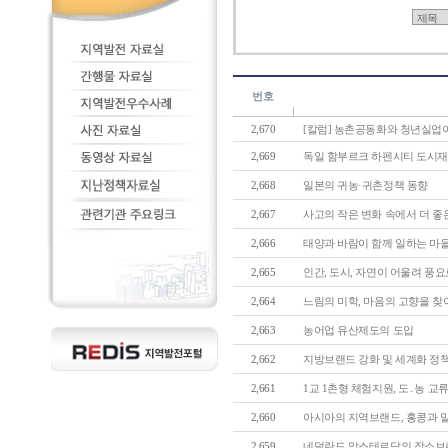
번호
2,670
[칼럼] 농촌공동화와 청년실업이라
2,669
독일 함부르크 하펜시티 도시재생 
2,668
일본의 귀농·귀촌정책 동향
2,667
사고의 작은 변화 속에서 더 좋은
2,666
태양과 바람이 함께 일하는 마을공
2,665
인간, 도시, 자연이 어울려 풍요로
2,664
느림의 미학, 마음의 고향을 찾아
2,663
농어업 유산제도의 도입
2,662
지방브랜드 강화 및 세계화 정책
2,661
1교 1촌형 체험지원, 도․농 교류 
2,660
아시아의 지역브랜드, 홍콩과 말레
2,659
네덜란드 암스테르담의 장소브랜딩