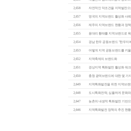
2,658
자연적인 악조건을 지역발전으로 승
2,657
영국의 지역브랜드 활성화 사례
2,656
제주의 지역브랜드 현황과 정책적 
2,655
용대리 황태를 지역브랜드로 육성
2,654
경남 한우 공동브랜드 "한우지예(韓
2,653
어떻게 지역 공동브랜드를 키울 것
2,652
지역축제의 브랜드화
2,651
경상지역 특화발전 활성화 워크숍 
2,650
충청 광역브랜드에 대한 몇 가지 제
2,649
지역특화발전을 위한 지역브랜드 
2,648
도시특화전략, 심플하게 문화와 
2,647
농촌의 내생적 특화발전 기반으로
2,646
지역특화발전 정책의 추진 현황과 