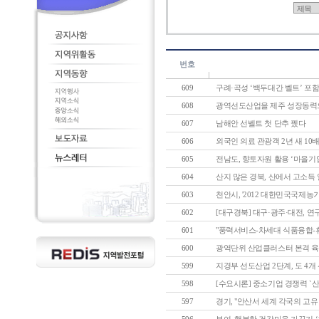
번호
609
구례·곡성 ‘백두대간 벨트’ 포
608
광역선도산업을 제주 성장동력
607
남해안 선벨트 첫 단추 뀄다
606
외국인 의료 관광객 2년 새 10배 
605
전남도, 향토자원 활용 ‘마을기업’
604
산지 많은 경북, 산에서 고소득 일
603
천안시, '2012 대한민국국제농기
602
[대구경북] 대구·광주·대전, 연
601
"풍력서비스-차세대 식품융합-휴양
600
광역단위 산업클러스터 본격 
599
지경부 선도산업 2단계, 도 4개 
598
[수요시론] 중소기업 경쟁력 `산학
597
경기, "안산서 세계 각국의 고유 