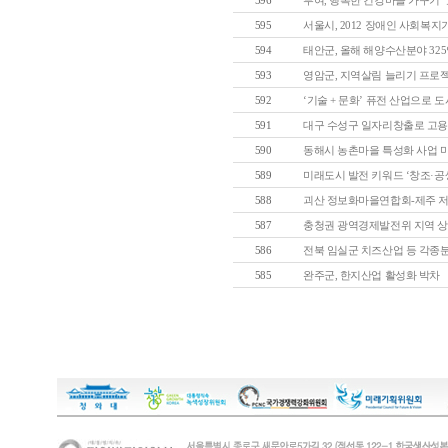
596
부여, 행복한 건강마을 가꾸기 ‘효과
595
서울시, 2012 장애인 사회복지기
594
태안군, 올해 해양수산분야 325억 
593
영암군, 지역살림 늘리기 프로젝트‘
592
‘기술 + 문화’ 퓨전 산업으로 도시 
591
대구 수성구 일자리창출로 고용노
590
동해시 농촌마을 특성화 사업 
589
미래도시 발전 키워드 ‘창조·공생·
588
괴산 정보화마을연합회-제주 저지
587
충청권 광역경제발전위 지역 상생
586
전북 임실군 치즈산업 등 각종분야서
585
완주군, 한지산업 활성화 박차